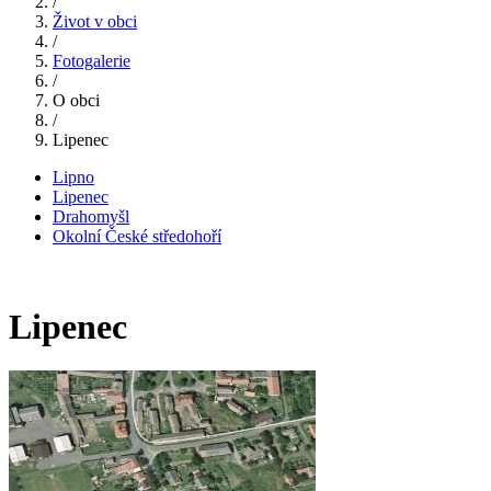
/
Život v obci
/
Fotogalerie
/
O obci
/
Lipenec
Lipno
Lipenec
Drahomyšl
Okolní České středohoří
Lipenec