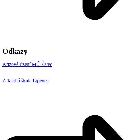
Odkazy
Krizové řízení MÚ Žatec
Základní škola Lipenec