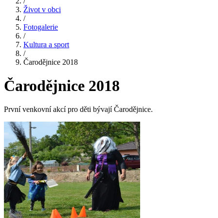
/
Život v obci
/
Fotogalerie
/
Kultura a sport
/
Čarodějnice 2018
Čarodějnice 2018
První venkovní akcí pro děti bývají Čarodějnice.